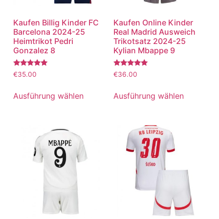
Kaufen Billig Kinder FC
Kaufen Online Kinder
Barcelona 2024-25
Real Madrid Ausweich
Heimtrikot Pedri
Trikotsatz 2024-25
Gonzalez 8
Kylian Mbappe 9
Bewertet
Bewertet
€
35.00
€
36.00
mit
mit
5.00
5.00
von 5
von 5
Ausführung wählen
Ausführung wählen