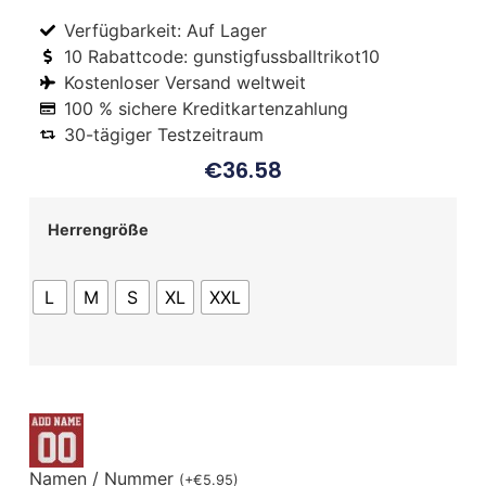
Verfügbarkeit: Auf Lager
10 Rabattcode: gunstigfussballtrikot10
Kostenloser Versand weltweit
100 % sichere Kreditkartenzahlung
30-tägiger Testzeitraum
€
36.58
Herrengröße
L
M
S
XL
XXL
Namen / Nummer
(
+
€
5.95
)