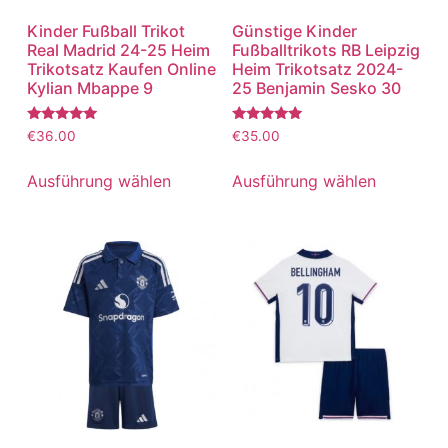
Kinder Fußball Trikot
Günstige Kinder
Real Madrid 24-25 Heim
Fußballtrikots RB Leipzig
Trikotsatz Kaufen Online
Heim Trikotsatz 2024-
Kylian Mbappe 9
25 Benjamin Sesko 30
Bewertet
Bewertet
€
36.00
€
35.00
mit
mit
5.00
5.00
von 5
von 5
Ausführung wählen
Ausführung wählen