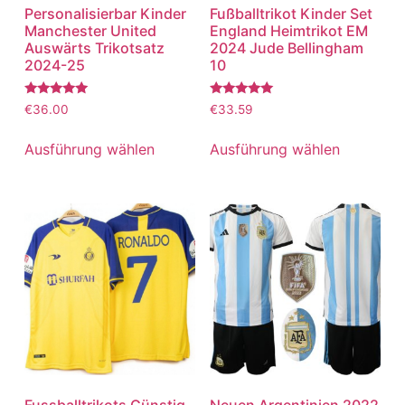
Personalisierbar Kinder
Fußballtrikot Kinder Set
Manchester United
England Heimtrikot EM
Auswärts Trikotsatz
2024 Jude Bellingham
2024-25
10
Bewertet
Bewertet
€
36.00
€
33.59
mit
mit
5.00
5.00
von 5
von 5
Ausführung wählen
Ausführung wählen
Fussballtrikots Günstig
Neuen Argentinien 2022