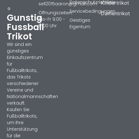
Datenschutzrichtlinie
Kindertrikot
sell2015aaron@gmail.com
Servicebedingungen
Öffnungszeiten:
Damentrikot
Gunstig
Mo-Fr 9:00 -
Geistiges
Fussball
17:00 Uhr
Eigentum
Trikot
Wir sind ein
günstiges
Einkaufszentrum
für
Fußballtrikots,
das Trikots
verschiedener
Vereine und
Nationalmannschaften
verkauft.
Kaufen Sie
Fußballtrikots,
um Ihre
Unterstützung
für die