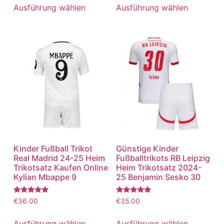
von 5
von 5
Ausführung wählen
Ausführung wählen
Kinder Fußball Trikot
Günstige Kinder
Real Madrid 24-25 Heim
Fußballtrikots RB Leipzig
Trikotsatz Kaufen Online
Heim Trikotsatz 2024-
Kylian Mbappe 9
25 Benjamin Sesko 30
Bewertet
Bewertet
€
36.00
€
35.00
mit
mit
5.00
5.00
von 5
von 5
Ausführung wählen
Ausführung wählen