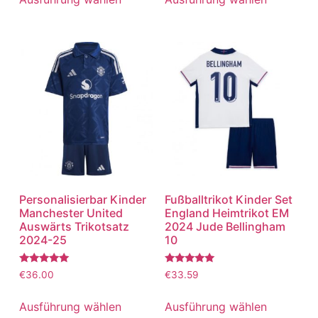
Personalisierbar Kinder
Fußballtrikot Kinder Set
Manchester United
England Heimtrikot EM
Auswärts Trikotsatz
2024 Jude Bellingham
2024-25
10
Bewertet
Bewertet
€
36.00
€
33.59
mit
mit
5.00
5.00
von 5
von 5
Ausführung wählen
Ausführung wählen