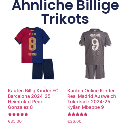
Ähnliche Billige
Trikots
Kaufen Billig Kinder FC
Kaufen Online Kinder
Barcelona 2024-25
Real Madrid Ausweich
Heimtrikot Pedri
Trikotsatz 2024-25
Gonzalez 8
Kylian Mbappe 9
Bewertet
Bewertet
€
35.00
€
36.00
mit
mit
5.00
5.00