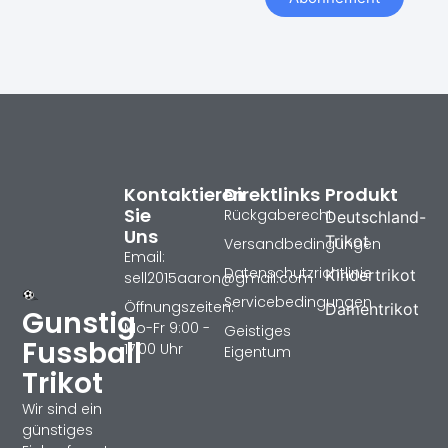
Kontaktieren
Direktlinks
Produkt
Sie
Rückgaberecht
Deutschland-
Uns
Trikot
Versandbedingungen
Email:
Datenschutzrichtlinie
Kindertrikot
sell2015aaron@gmail.com
Servicebedingungen
Öffnungszeiten:
Damentrikot
Gunstig
Mo-Fr 9:00 -
Geistiges
Fussball
17:00 Uhr
Eigentum
Trikot
Wir sind ein
günstiges