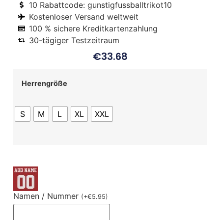
10 Rabattcode: gunstigfussballtrikot10
Kostenloser Versand weltweit
100 % sichere Kreditkartenzahlung
30-tägiger Testzeitraum
€
33.68
Herrengröße
S
M
L
XL
XXL
Namen / Nummer
(
+
€
5.95
)