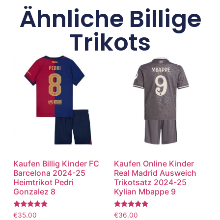
Ähnliche Billige
Trikots
Kaufen Billig Kinder FC
Kaufen Online Kinder
Barcelona 2024-25
Real Madrid Ausweich
Heimtrikot Pedri
Trikotsatz 2024-25
Gonzalez 8
Kylian Mbappe 9
Bewertet
Bewertet
€
35.00
€
36.00
mit
mit