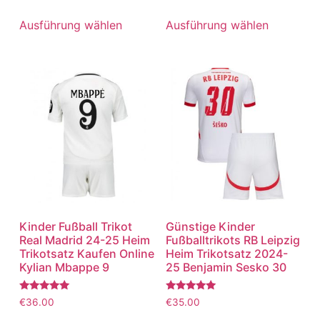
5.00
5.00
von 5
von 5
Ausführung wählen
Ausführung wählen
Kinder Fußball Trikot
Günstige Kinder
Real Madrid 24-25 Heim
Fußballtrikots RB Leipzig
Trikotsatz Kaufen Online
Heim Trikotsatz 2024-
Kylian Mbappe 9
25 Benjamin Sesko 30
Bewertet
Bewertet
€
36.00
€
35.00
mit
mit
5.00
5.00