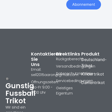
Abonnement
Kontaktieren
Direktlinks
Produkt
Sie
Rückgaberecht
Deutschland-
Uns
Trikot
Versandbedingungen
Email:
Datenschutzrichtlinie
Kindertrikot
sell2015aaron@gmail.com
Servicebedingungen
Öffnungszeiten:
Damentrikot
Gunstig
Mo-Fr 9:00 -
Geistiges
Fussball
17:00 Uhr
Eigentum
Trikot
Wir sind ein