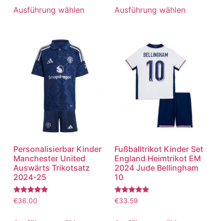
von 5
von 5
Ausführung wählen
Ausführung wählen
Personalisierbar Kinder
Fußballtrikot Kinder Set
Manchester United
England Heimtrikot EM
Auswärts Trikotsatz
2024 Jude Bellingham
2024-25
10
Bewertet
Bewertet
€
36.00
€
33.59
mit
mit
5.00
5.00
von 5
von 5