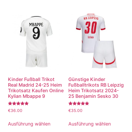
Kinder Fußball Trikot
Günstige Kinder
Real Madrid 24-25 Heim
Fußballtrikots RB Leipzig
Trikotsatz Kaufen Online
Heim Trikotsatz 2024-
Kylian Mbappe 9
25 Benjamin Sesko 30
Bewertet
Bewertet
€
36.00
€
35.00
mit
mit
5.00
5.00
von 5
von 5
Ausführung wählen
Ausführung wählen