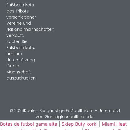
Fußballtrikots,
das Trikots
verschiedener
Vereine und
Nationalmannschaften
verkauft.
Kaufen Sie
Fußballtrikots,
um Ihre
Unterstützung
für die
Mannschaft
auszudrücken!
© 2026Kaufen Sie günstige Fußballtrikots – Unterstützt
von Gunstigfussballtrikot.de.
Botas de futbol gama alta
|
Sklep Buty korki
|
Miami Heat