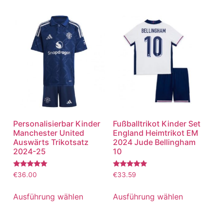
Personalisierbar Kinder
Fußballtrikot Kinder Set
Manchester United
England Heimtrikot EM
Auswärts Trikotsatz
2024 Jude Bellingham
2024-25
10
Bewertet
Bewertet
€
36.00
€
33.59
mit
mit
5.00
5.00
von 5
von 5
Ausführung wählen
Ausführung wählen