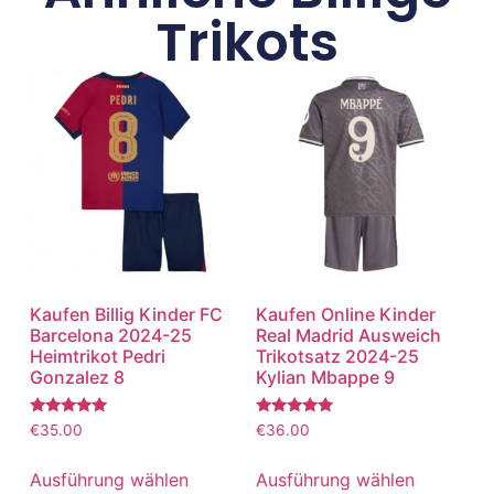
Trikots
Kaufen Billig Kinder FC
Kaufen Online Kinder
Barcelona 2024-25
Real Madrid Ausweich
Heimtrikot Pedri
Trikotsatz 2024-25
Gonzalez 8
Kylian Mbappe 9
Bewertet
Bewertet
€
35.00
€
36.00
mit
mit
5.00
5.00
von 5
von 5
Ausführung wählen
Ausführung wählen