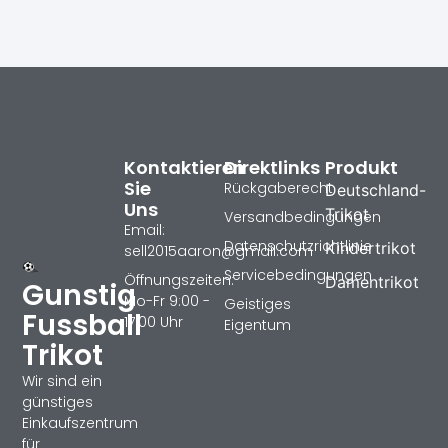
Kontaktieren
Direktlinks
Produkt
Sie
Rückgaberecht
Deutschland-
Uns
Trikot
Versandbedingungen
Email:
Datenschutzrichtlinie
Kindertrikot
sell2015aaron@gmail.com
Servicebedingungen
Öffnungszeiten:
Damentrikot
Gunstig
Mo-Fr 9:00 -
Geistiges
Fussball
17:00 Uhr
Eigentum
Trikot
Wir sind ein
günstiges
Einkaufszentrum
für