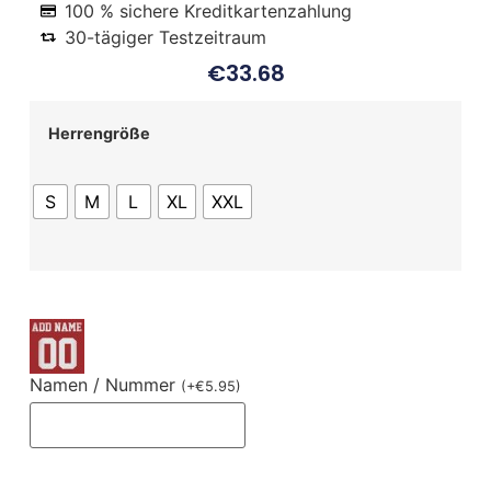
100 % sichere Kreditkartenzahlung
30-tägiger Testzeitraum
€
33.68
Herrengröße
S
M
L
XL
XXL
Namen / Nummer
(
+
€
5.95
)