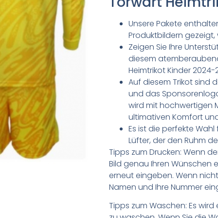
Torwart Heimtri
Unsere Pakete enthalten
Produktbildern gezeigt,
Zeigen Sie Ihre Unterst
diesem atemberaubend
Heimtrikot Kinder 2024-
Auf diesem Trikot sin
und das Sponsorenlogo 
wird mit hochwertigen M
ultimativen Komfort und
Es ist die perfekte Wah
Lüfter, der den Ruhm d
Tipps zum Drucken: Wenn d
Bild genau Ihren Wünschen e
erneut eingeben. Wenn nicht,
Namen und Ihre Nummer ein
Tipps zum Waschen: Es wird 
zu waschen. Wenn Sie die 