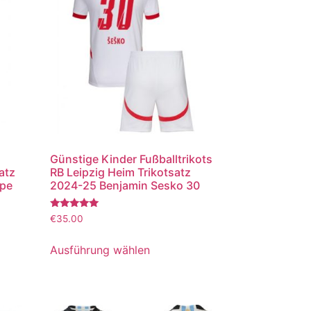
Günstige Kinder Fußballtrikots
atz
RB Leipzig Heim Trikotsatz
ppe
2024-25 Benjamin Sesko 30
Bewertet
€
35.00
mit
5.00
von 5
Ausführung wählen