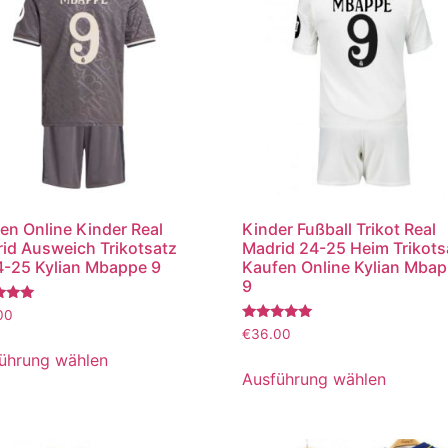
en Online Kinder Real
Kinder Fußball Trikot Real
id Ausweich Trikotsatz
Madrid 24-25 Heim Trikots
-25 Kylian Mbappe 9
Kaufen Online Kylian Mba
9
tet
00
Bewertet
€
36.00
mit
5.00
ührung wählen
von 5
Ausführung wählen