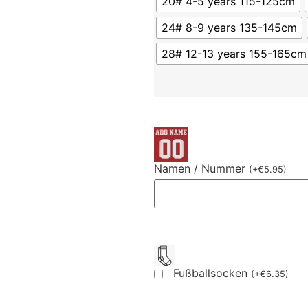
20# 4-5 years 115-125cm
24# 8-9 years 135-145cm
28# 12-13 years 155-165cm
Namen / Nummer
(
+
€
5.95
)
Fußballsocken
(
+
€
6.35
)