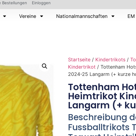
 Bestellungen
Einloggen
Vereine
Nationalmannschaften
EM 
Startseite
/
Kindertrikots
/
To
Kindertrikot
/ Tottenham Hots
2024-25 Langarm (+ kurze h
Tottenham Hot
Heimtrikot Ki
Langarm (+ ku
Beschreibung de
Fussballtrikots