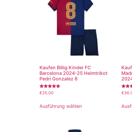
Kaufen Billig Kinder FC
Kauf
Barcelona 2024-25 Heimtrikot
Madr
Pedri Gonzalez 8
2024
Bewertet
Bewer
€
35.00
€
36.
mit
mit
5.00
5.00
von 5
von 5
Ausführung wählen
Ausf