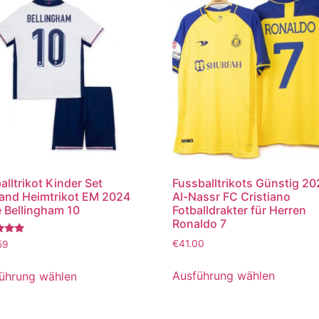
alltrikot Kinder Set
Fussballtrikots Günstig 2
and Heimtrikot EM 2024
Al-Nassr FC Cristiano
 Bellingham 10
Fotballdrakter für Herren
Ronaldo 7
tet
€
41.00
59
Ausführung wählen
ührung wählen