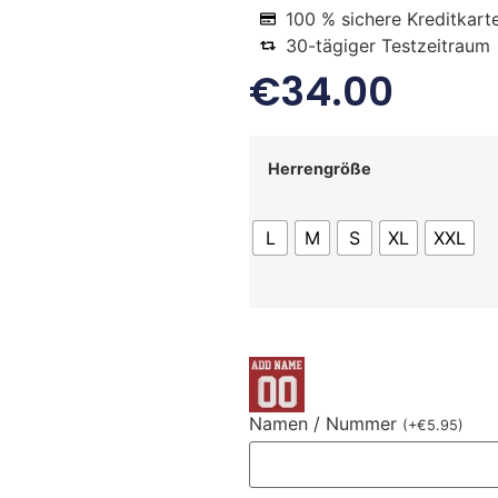
100 % sichere Kreditkart
30-tägiger Testzeitraum
€
34.00
Herrengröße
L
M
S
XL
XXL
Namen / Nummer
(
+
€
5.95
)