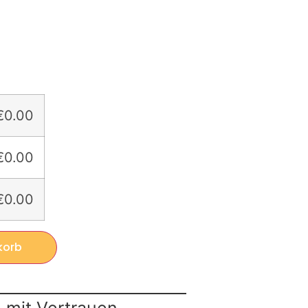
€0.00
€0.00
€0.00
korb
 mit Vertrauen