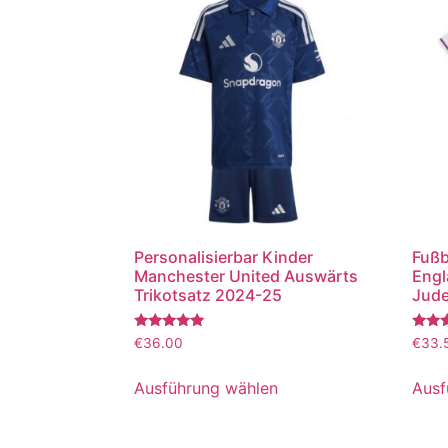
Personalisierbar Kinder
Fußb
Manchester United Auswärts
Engl
Trikotsatz 2024-25
Jude
Bewertet
Bewer
€
36.00
€
33.
mit
mit
5.00
5.00
von 5
von 5
Ausführung wählen
Ausf