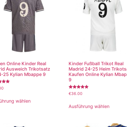
en Online Kinder Real
Kinder Fußball Trikot Real
id Ausweich Trikotsatz
Madrid 24-25 Heim Trikots
-25 Kylian Mbappe 9
Kaufen Online Kylian Mba
9
tet
00
Bewertet
€
36.00
mit
5.00
ührung wählen
von 5
Ausführung wählen