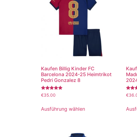
Kaufen Billig Kinder FC
Kauf
Barcelona 2024-25 Heimtrikot
Madr
Pedri Gonzalez 8
2024
Bewertet
Bewer
€
35.00
€
36.
mit
mit
5.00
5.00
von 5
von 5
Ausführung wählen
Ausf