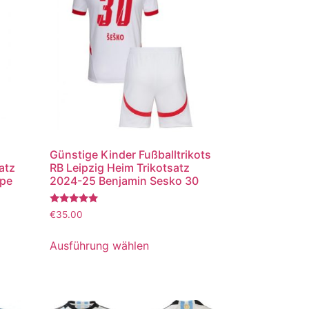
Günstige Kinder Fußballtrikots
atz
RB Leipzig Heim Trikotsatz
ppe
2024-25 Benjamin Sesko 30
Bewertet
€
35.00
mit
5.00
von 5
Ausführung wählen