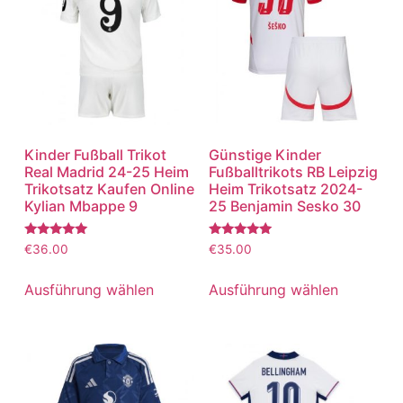
Kinder Fußball Trikot
Günstige Kinder
Real Madrid 24-25 Heim
Fußballtrikots RB Leipzig
Trikotsatz Kaufen Online
Heim Trikotsatz 2024-
Kylian Mbappe 9
25 Benjamin Sesko 30
Bewertet
Bewertet
€
36.00
€
35.00
mit
mit
5.00
5.00
von 5
von 5
Ausführung wählen
Ausführung wählen