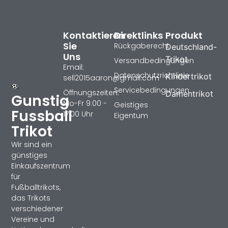
Kontaktieren
Direktlinks
Produkt
Sie
Rückgaberecht
Deutschland-
Uns
Trikot
Versandbedingungen
Email:
Datenschutzrichtlinie
Kindertrikot
sell2015aaron@gmail.com
Servicebedingungen
Öffnungszeiten:
Damentrikot
Gunstig
Mo-Fr 9:00 -
Geistiges
Fussball
17:00 Uhr
Eigentum
Trikot
Wir sind ein
günstiges
Einkaufszentrum
für
Fußballtrikots,
das Trikots
verschiedener
Vereine und