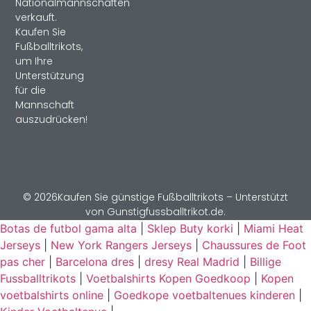
Nationalmannschaften
verkauft.
Kaufen Sie
Fußballtrikots,
um Ihre
Unterstützung
für die
Mannschaft
auszudrücken!
© 2026Kaufen Sie günstige Fußballtrikots – Unterstützt
von Gunstigfussballtrikot.de.
Botas de futbol gama alta
|
Sklep Buty korki
|
Miami Heat
Jerseys
|
New York Rangers Jerseys
|
Chaussures de Foot
pas cher
|
Barcelona dres
|
dresy Real Madrid
|
Billige
Fussballtrikots
|
Voetbalshirts Kopen Goedkoop
|
Kopen
voetbalshirts online
|
Goedkope voetbaltenues kinderen
|