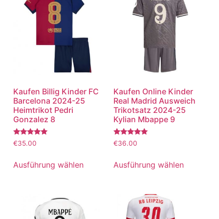
Kaufen Billig Kinder FC
Kaufen Online Kinder
Barcelona 2024-25
Real Madrid Ausweich
Heimtrikot Pedri
Trikotsatz 2024-25
Gonzalez 8
Kylian Mbappe 9
Bewertet
Bewertet
€
35.00
€
36.00
mit
mit
5.00
5.00
von 5
von 5
Ausführung wählen
Ausführung wählen