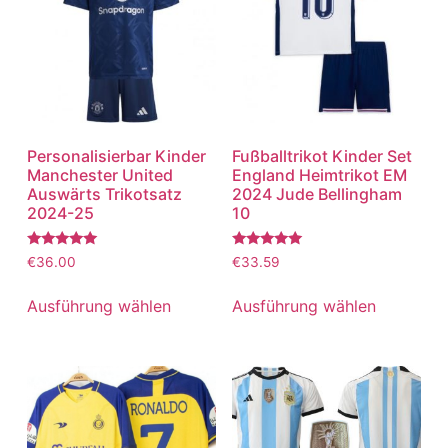
Personalisierbar Kinder
Fußballtrikot Kinder Set
Manchester United
England Heimtrikot EM
Auswärts Trikotsatz
2024 Jude Bellingham
2024-25
10
Bewertet
Bewertet
€
36.00
€
33.59
mit
mit
5.00
5.00
von 5
von 5
Ausführung wählen
Ausführung wählen