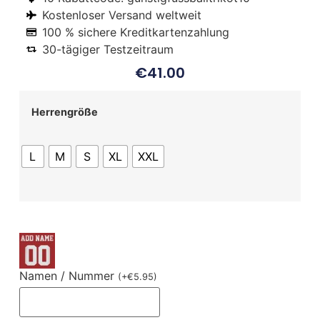
Kostenloser Versand weltweit
100 % sichere Kreditkartenzahlung
30-tägiger Testzeitraum
€
41.00
Herrengröße
L
M
S
XL
XXL
Namen / Nummer
(
+
€
5.95
)