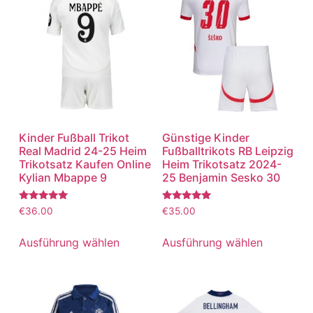
Kinder Fußball Trikot
Günstige Kinder
Real Madrid 24-25 Heim
Fußballtrikots RB Leipzig
Trikotsatz Kaufen Online
Heim Trikotsatz 2024-
Kylian Mbappe 9
25 Benjamin Sesko 30
Bewertet
Bewertet
€
36.00
€
35.00
mit
mit
5.00
5.00
von 5
von 5
Ausführung wählen
Ausführung wählen