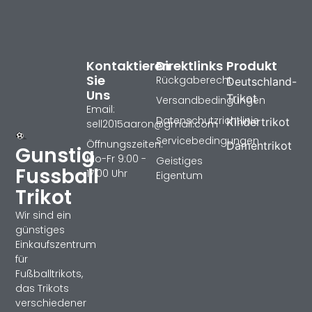
Kontaktieren
Direktlinks
Produkt
Sie
Rückgaberecht
Deutschland-
Uns
Trikot
Versandbedingungen
Email:
Datenschutzrichtlinie
Kindertrikot
sell2015aaron@gmail.com
Servicebedingungen
Öffnungszeiten:
Damentrikot
Gunstig
Mo-Fr 9:00 -
Geistiges
Fussball
17:00 Uhr
Eigentum
Trikot
Wir sind ein
günstiges
Einkaufszentrum
für
Fußballtrikots,
das Trikots
verschiedener