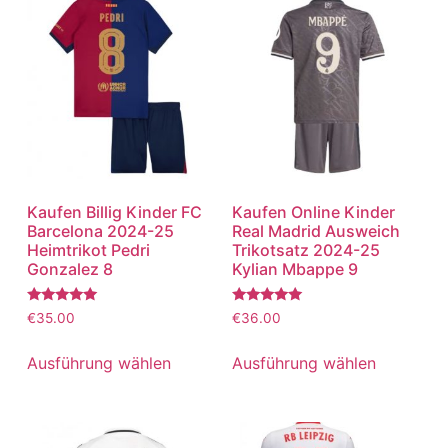
Kaufen Billig Kinder FC
Kaufen Online Kinder
Barcelona 2024-25
Real Madrid Ausweich
Heimtrikot Pedri
Trikotsatz 2024-25
Gonzalez 8
Kylian Mbappe 9
Bewertet
Bewertet
€
35.00
€
36.00
mit
mit
5.00
5.00
von 5
von 5
Ausführung wählen
Ausführung wählen