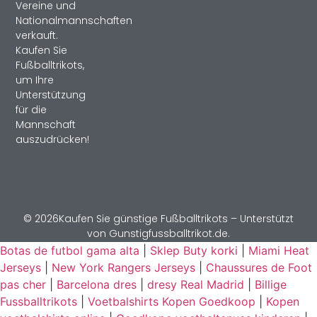
Vereine und
Nationalmannschaften
verkauft.
Kaufen Sie
Fußballtrikots,
um Ihre
Unterstützung
für die
Mannschaft
auszudrücken!
© 2026Kaufen Sie günstige Fußballtrikots – Unterstützt
von Gunstigfussballtrikot.de.
Botas de futbol gama alta
|
Sklep Buty korki
|
Miami Heat
Jerseys
|
New York Rangers Jerseys
|
Chaussures de Foot
pas cher
|
Barcelona dres
|
dresy Real Madrid
|
Billige
Fussballtrikots
|
Voetbalshirts Kopen Goedkoop
|
Kopen