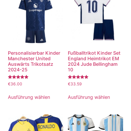
Personalisierbar Kinder
Fußballtrikot Kinder Set
Manchester United
England Heimtrikot EM
Auswärts Trikotsatz
2024 Jude Bellingham
2024-25
10
Bewertet
Bewertet
€
36.00
€
33.59
mit
mit
5.00
5.00
von 5
von 5
Ausführung wählen
Ausführung wählen