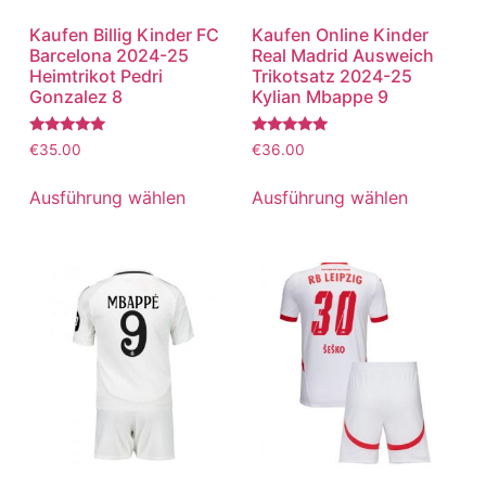
Kaufen Billig Kinder FC
Kaufen Online Kinder
Barcelona 2024-25
Real Madrid Ausweich
Heimtrikot Pedri
Trikotsatz 2024-25
Gonzalez 8
Kylian Mbappe 9
Bewertet
Bewertet
€
35.00
€
36.00
mit
mit
5.00
5.00
von 5
von 5
Ausführung wählen
Ausführung wählen