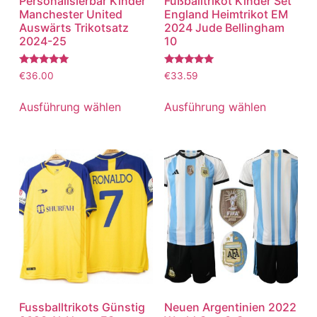
Personalisierbar Kinder
Fußballtrikot Kinder Set
Manchester United
England Heimtrikot EM
Auswärts Trikotsatz
2024 Jude Bellingham
2024-25
10
Bewertet
Bewertet
€
36.00
€
33.59
mit
mit
5.00
5.00
von 5
von 5
Ausführung wählen
Ausführung wählen
Fussballtrikots Günstig
Neuen Argentinien 2022