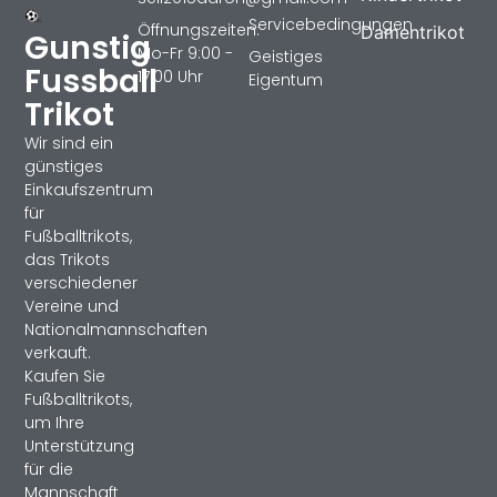
Servicebedingungen
Öffnungszeiten:
Damentrikot
Gunstig
Mo-Fr 9:00 -
Geistiges
Fussball
17:00 Uhr
Eigentum
Trikot
Wir sind ein
günstiges
Einkaufszentrum
für
Fußballtrikots,
das Trikots
verschiedener
Vereine und
Nationalmannschaften
verkauft.
Kaufen Sie
Fußballtrikots,
um Ihre
Unterstützung
für die
Mannschaft