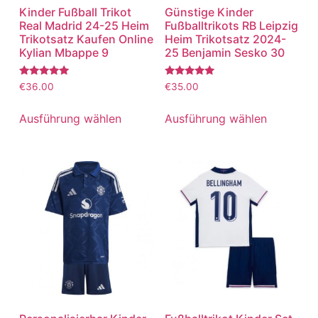
Kinder Fußball Trikot
Günstige Kinder
Real Madrid 24-25 Heim
Fußballtrikots RB Leipzig
Trikotsatz Kaufen Online
Heim Trikotsatz 2024-
Kylian Mbappe 9
25 Benjamin Sesko 30
Bewertet
Bewertet
€
36.00
€
35.00
mit
mit
5.00
5.00
von 5
von 5
Ausführung wählen
Ausführung wählen