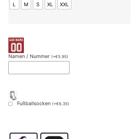
L
M
S
XL
XXL
Namen / Nummer
(
+
€
5.95
)
Fußballsocken
(
+
€
6.35
)