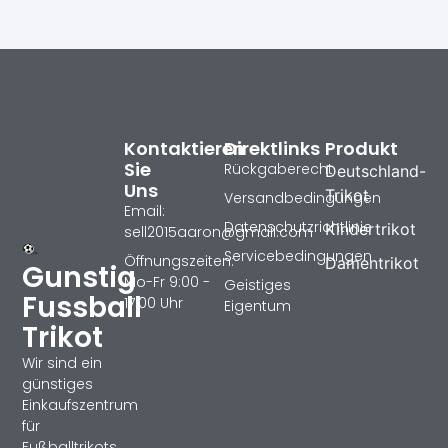
Kontaktieren
Direktlinks
Produkt
Sie
Rückgaberecht
Deutschland-
Uns
Trikot
Versandbedingungen
Email:
Datenschutzrichtlinie
Kindertrikot
sell2015aaron@gmail.com
Servicebedingungen
Öffnungszeiten:
Damentrikot
Gunstig
Mo-Fr 9:00 -
Geistiges
Fussball
17:00 Uhr
Eigentum
Trikot
Wir sind ein
günstiges
Einkaufszentrum
für
Fußballtrikots,