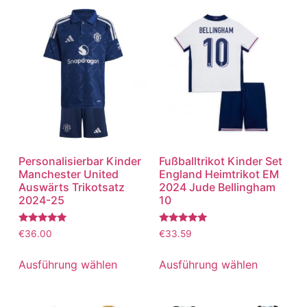
Personalisierbar Kinder
Fußballtrikot Kinder Set
Manchester United
England Heimtrikot EM
Auswärts Trikotsatz
2024 Jude Bellingham
2024-25
10
Bewertet
Bewertet
€
36.00
€
33.59
mit
mit
5.00
5.00
von 5
von 5
Ausführung wählen
Ausführung wählen