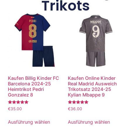
Trikots
Kaufen Billig Kinder FC
Kaufen Online Kinder
Barcelona 2024-25
Real Madrid Ausweich
Heimtrikot Pedri
Trikotsatz 2024-25
Gonzalez 8
Kylian Mbappe 9
Bewertet
Bewertet
€
35.00
€
36.00
mit
mit
5.00
5.00
von 5
von 5
Ausführung wählen
Ausführung wählen