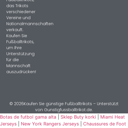
das Trikots
verschiedener
Vereine und
Nationalmannschaften
verkauft.
Kaufen Sie
Fußballtrikots,
um Ihre
Unterstützung
für die
Mannschaft
auszudrücken!
© 2026Kaufen Sie günstige Fußballtrikots – Unterstützt
von Gunstigfussballtrikot.de.
Botas de futbol gama alta
|
Sklep Buty korki
|
Miami Heat
Jerseys
|
New York Rangers Jerseys
|
Chaussures de Foot