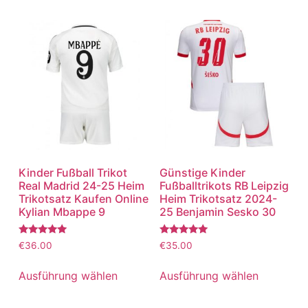
Kinder Fußball Trikot
Günstige Kinder
Real Madrid 24-25 Heim
Fußballtrikots RB Leipzig
Trikotsatz Kaufen Online
Heim Trikotsatz 2024-
Kylian Mbappe 9
25 Benjamin Sesko 30
Bewertet
Bewertet
€
36.00
€
35.00
mit
mit
5.00
5.00
von 5
von 5
Ausführung wählen
Ausführung wählen