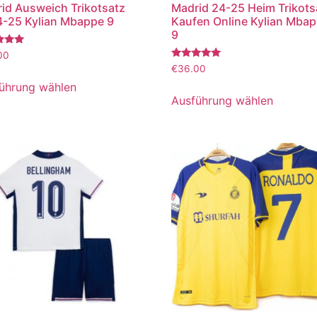
id Ausweich Trikotsatz
Madrid 24-25 Heim Trikots
-25 Kylian Mbappe 9
Kaufen Online Kylian Mba
9
tet
00
Bewertet
€
36.00
mit
5.00
ührung wählen
von 5
Ausführung wählen