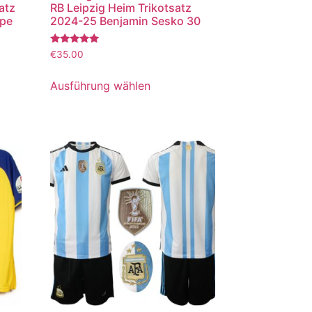
atz
RB Leipzig Heim Trikotsatz
ppe
2024-25 Benjamin Sesko 30
Bewertet
€
35.00
mit
5.00
von 5
Ausführung wählen