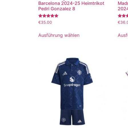
Barcelona 2024-25 Heimtrikot
Madr
Pedri Gonzalez 8
2024
Bewertet
Bewer
€
35.00
€
36.
mit
mit
5.00
5.00
von 5
von 5
Ausführung wählen
Ausf