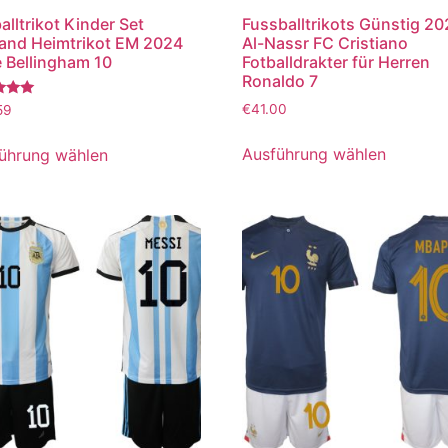
alltrikot Kinder Set
Fussballtrikots Günstig 2
and Heimtrikot EM 2024
Al-Nassr FC Cristiano
 Bellingham 10
Fotballdrakter für Herren
Ronaldo 7
tet
€
41.00
59
Ausführung wählen
ührung wählen