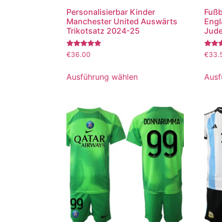
Personalisierbar Kinder
Fußb
Manchester United Auswärts
Engl
Trikotsatz 2024-25
Jude
Bewertet
Bewer
€
36.00
€
33.
mit
mit
5.00
5.00
von 5
von 5
Ausführung wählen
Ausf