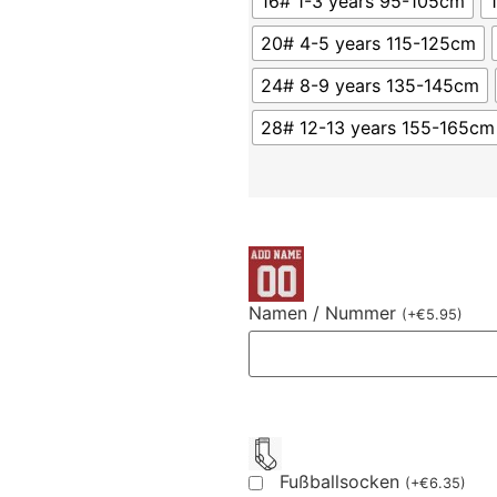
16# 1-3 years 95-105cm
20# 4-5 years 115-125cm
24# 8-9 years 135-145cm
28# 12-13 years 155-165cm
Namen / Nummer
(
+
€
5.95
)
Fußballsocken
(
+
€
6.35
)