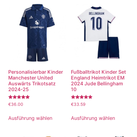
Personalisierbar Kinder
Fußballtrikot Kinder Set
Manchester United
England Heimtrikot EM
Auswärts Trikotsatz
2024 Jude Bellingham
2024-25
10
Bewertet
Bewertet
€
36.00
€
33.59
mit
mit
5.00
5.00
von 5
von 5
Ausführung wählen
Ausführung wählen