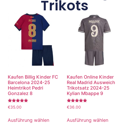
Trikots
Kaufen Billig Kinder FC
Kaufen Online Kinder
Barcelona 2024-25
Real Madrid Ausweich
Heimtrikot Pedri
Trikotsatz 2024-25
Gonzalez 8
Kylian Mbappe 9
Bewertet
Bewertet
€
35.00
€
36.00
mit
mit
5.00
5.00
von 5
von 5
Ausführung wählen
Ausführung wählen