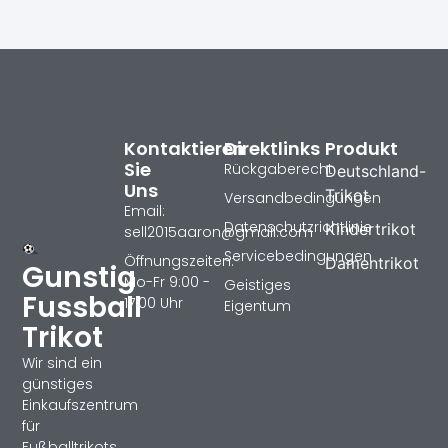
Kontaktieren
Direktlinks
Produkt
Sie
Rückgaberecht
Deutschland-
Uns
Trikot
Versandbedingungen
Email:
Datenschutzrichtlinie
Kindertrikot
sell2015aaron@gmail.com
Servicebedingungen
Öffnungszeiten:
Damentrikot
Gunstig
Mo-Fr 9:00 -
Geistiges
Fussball
17:00 Uhr
Eigentum
Trikot
Wir sind ein
günstiges
Einkaufszentrum
für
Fußballtrikots,