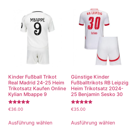
Kinder Fußball Trikot
Günstige Kinder
Real Madrid 24-25 Heim
Fußballtrikots RB Leipzig
Trikotsatz Kaufen Online
Heim Trikotsatz 2024-
Kylian Mbappe 9
25 Benjamin Sesko 30
Bewertet
Bewertet
€
36.00
€
35.00
mit
mit
5.00
5.00
von 5
von 5
Ausführung wählen
Ausführung wählen