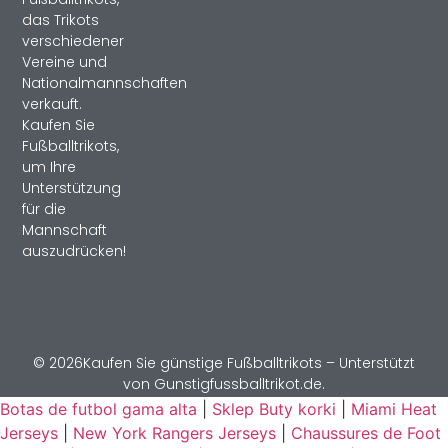
das Trikots
verschiedener
Vereine und
Nationalmannschaften
verkauft.
Kaufen Sie
Fußballtrikots,
um Ihre
Unterstützung
für die
Mannschaft
auszudrücken!
© 2026Kaufen Sie günstige Fußballtrikots – Unterstützt
von Gunstigfussballtrikot.de.
Botas de futbol gama alta
|
Sklep Buty korki
|
Miami Heat
Jerseys
|
New York Rangers Jerseys
|
Chaussures de Foot