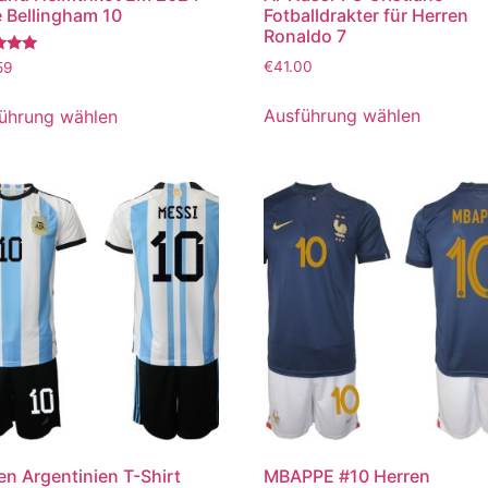
 Bellingham 10
Fotballdrakter für Herren
Ronaldo 7
tet
€
41.00
59
Ausführung wählen
ührung wählen
en Argentinien T-Shirt
MBAPPE #10 Herren