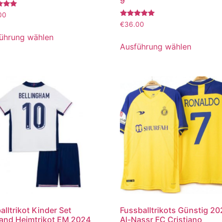
9
tet
00
Bewertet
€
36.00
mit
5.00
ührung wählen
von 5
Ausführung wählen
alltrikot Kinder Set
Fussballtrikots Günstig 2
and Heimtrikot EM 2024
Al-Nassr FC Cristiano