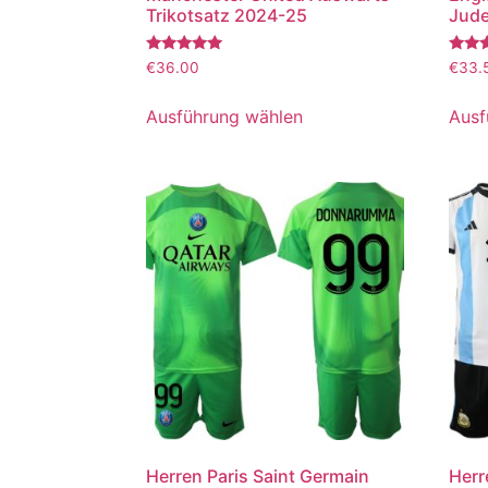
Trikotsatz 2024-25
Jude
Bewertet
Bewer
€
36.00
€
33.
mit
mit
5.00
5.00
von 5
von 5
Ausführung wählen
Ausf
Herren Paris Saint Germain
Herr