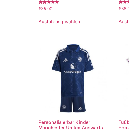
Bewertet
Bewer
€
35.00
€
36.
mit
mit
5.00
5.00
von 5
von 5
Ausführung wählen
Ausf
Personalisierbar Kinder
Fußb
Manchester United Auswärts
Engl