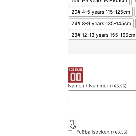
16# 1-3 years 95-105cm
20# 4-5 years 115-125cm
24# 8-9 years 135-145cm
28# 12-13 years 155-165cm
Namen / Nummer
(
+
€
5.95
)
Fußballsocken
(
+
€
6.35
)