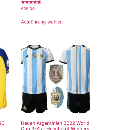
Bewertet
€
35.00
mit
5.00
von 5
Ausführung wählen
023
Neuen Argentinien 2022 World
Cup 3-Star Heimtrikot Winners