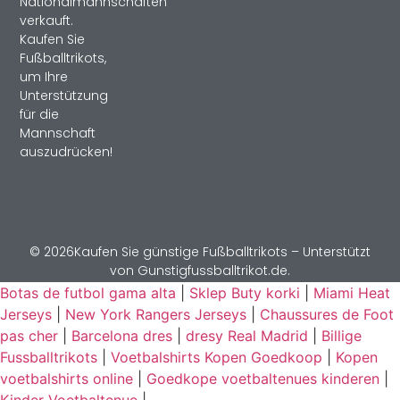
Nationalmannschaften
verkauft.
Kaufen Sie
Fußballtrikots,
um Ihre
Unterstützung
für die
Mannschaft
auszudrücken!
© 2026Kaufen Sie günstige Fußballtrikots – Unterstützt
von Gunstigfussballtrikot.de.
Botas de futbol gama alta
|
Sklep Buty korki
|
Miami Heat
Jerseys
|
New York Rangers Jerseys
|
Chaussures de Foot
pas cher
|
Barcelona dres
|
dresy Real Madrid
|
Billige
Fussballtrikots
|
Voetbalshirts Kopen Goedkoop
|
Kopen
voetbalshirts online
|
Goedkope voetbaltenues kinderen
|
Kinder Voetbaltenue
|