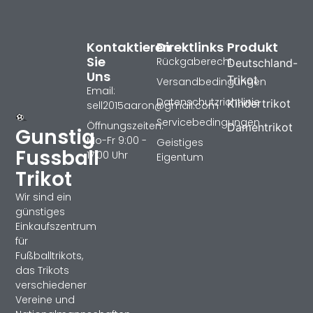
Kontaktieren
Direktlinks
Produkt
Sie
Rückgaberecht
Deutschland-
Uns
Trikot
Versandbedingungen
Email:
Datenschutzrichtlinie
Kindertrikot
sell2015aaron@gmail.com
Servicebedingungen
Öffnungszeiten:
Damentrikot
Gunstig
Mo-Fr 9:00 -
Geistiges
Fussball
17:00 Uhr
Eigentum
Trikot
Wir sind ein
günstiges
Einkaufszentrum
für
Fußballtrikots,
das Trikots
verschiedener
Vereine und