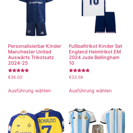
Personalisierbar Kinder
Fußballtrikot Kinder Set
Manchester United
England Heimtrikot EM
Auswärts Trikotsatz
2024 Jude Bellingham
2024-25
10
Bewertet
Bewertet
€
36.00
€
33.59
mit
mit
5.00
5.00
von 5
von 5
Ausführung wählen
Ausführung wählen