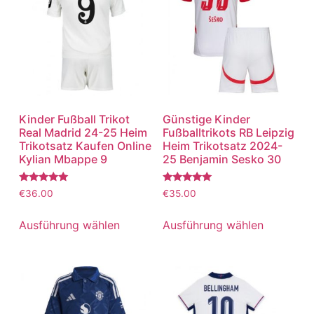
Kinder Fußball Trikot
Günstige Kinder
Real Madrid 24-25 Heim
Fußballtrikots RB Leipzig
Trikotsatz Kaufen Online
Heim Trikotsatz 2024-
Kylian Mbappe 9
25 Benjamin Sesko 30
Bewertet
Bewertet
€
36.00
€
35.00
mit
mit
5.00
5.00
von 5
von 5
Ausführung wählen
Ausführung wählen