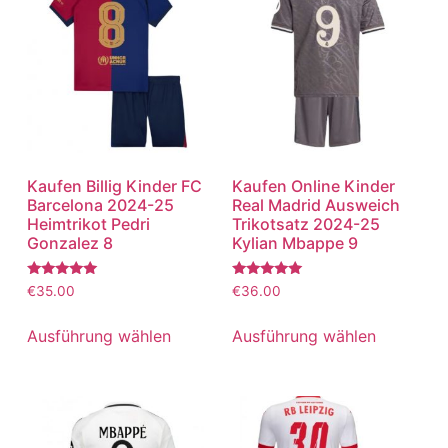
Kaufen Billig Kinder FC
Kaufen Online Kinder
Barcelona 2024-25
Real Madrid Ausweich
Heimtrikot Pedri
Trikotsatz 2024-25
Gonzalez 8
Kylian Mbappe 9
Bewertet
Bewertet
€
35.00
€
36.00
mit
mit
5.00
5.00
von 5
von 5
Ausführung wählen
Ausführung wählen