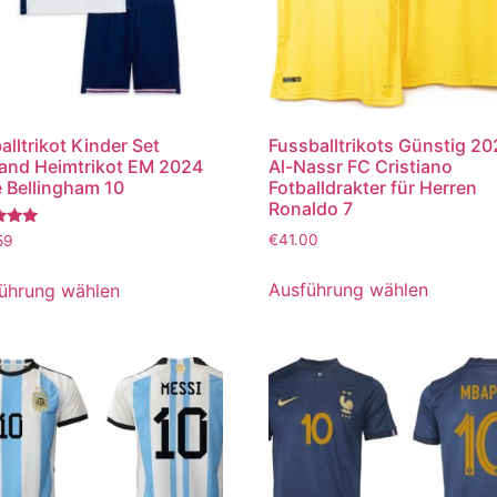
alltrikot Kinder Set
Fussballtrikots Günstig 2
and Heimtrikot EM 2024
Al-Nassr FC Cristiano
 Bellingham 10
Fotballdrakter für Herren
Ronaldo 7
tet
€
41.00
59
Ausführung wählen
ührung wählen