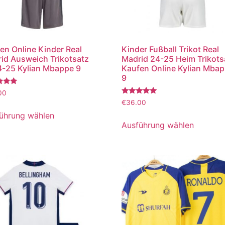
en Online Kinder Real
Kinder Fußball Trikot Real
id Ausweich Trikotsatz
Madrid 24-25 Heim Trikots
-25 Kylian Mbappe 9
Kaufen Online Kylian Mba
9
tet
00
Bewertet
€
36.00
mit
5.00
ührung wählen
von 5
Ausführung wählen