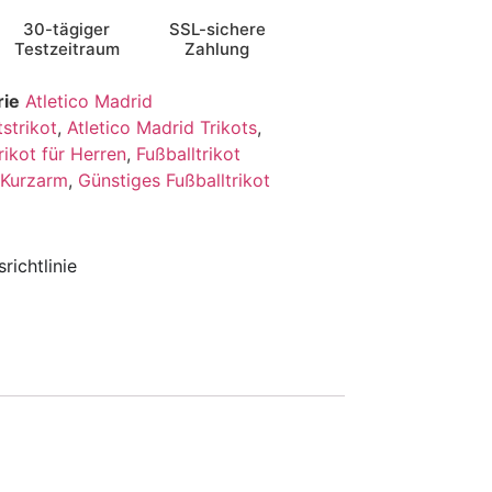
30-tägiger
SSL-sichere
Testzeitraum
Zahlung
rie
Atletico Madrid
strikot
,
Atletico Madrid Trikots
,
rikot für Herren
,
Fußballtrikot
t Kurzarm
,
Günstiges Fußballtrikot
richtlinie