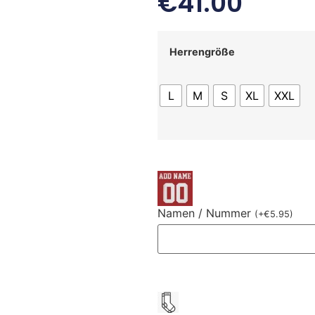
€
41.00
Herrengröße
L
M
S
XL
XXL
Namen / Nummer
(
+
€
5.95
)