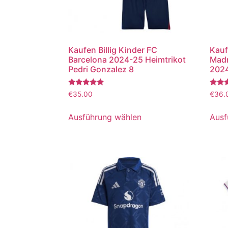
Kaufen Billig Kinder FC
Kauf
Barcelona 2024-25 Heimtrikot
Madr
Pedri Gonzalez 8
2024
Bewertet
Bewer
€
35.00
€
36.
mit
mit
5.00
5.00
von 5
von 5
Ausführung wählen
Ausf