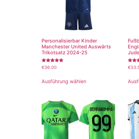
Personalisierbar Kinder
Fußb
Manchester United Auswärts
Engl
Trikotsatz 2024-25
Jude
Bewertet
Bewer
€
36.00
€
33.
mit
mit
5.00
5.00
von 5
von 5
Ausführung wählen
Ausf