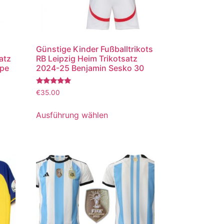
Günstige Kinder Fußballtrikots
atz
RB Leipzig Heim Trikotsatz
ppe
2024-25 Benjamin Sesko 30
Bewertet
€
35.00
mit
5.00
von 5
Ausführung wählen