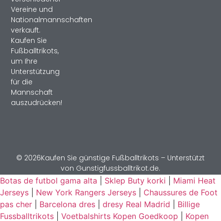
Vereine und
Nationalmannschaften
verkauft.
Kaufen Sie
Fußballtrikots,
um Ihre
Unterstützung
für die
Mannschaft
auszudrücken!
© 2026Kaufen Sie günstige Fußballtrikots – Unterstützt
von Gunstigfussballtrikot.de.
Botas de futbol gama alta
|
Sklep Buty korki
|
Miami Heat
Jerseys
|
New York Rangers Jerseys
|
Chaussures de Foot
pas cher
|
Barcelona dres
|
dresy Real Madrid
|
Billige
Fussballtrikots
|
Voetbalshirts Kopen Goedkoop
|
Kopen