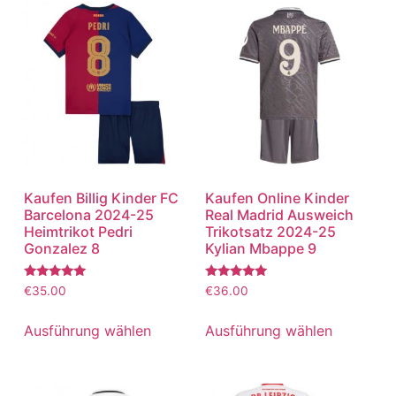
Kaufen Billig Kinder FC
Kaufen Online Kinder
Barcelona 2024-25
Real Madrid Ausweich
Heimtrikot Pedri
Trikotsatz 2024-25
Gonzalez 8
Kylian Mbappe 9
Bewertet
Bewertet
€
35.00
€
36.00
mit
mit
5.00
5.00
von 5
von 5
Ausführung wählen
Ausführung wählen