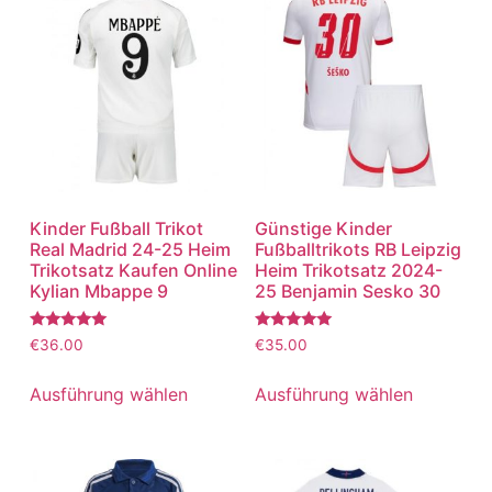
Kinder Fußball Trikot
Günstige Kinder
Real Madrid 24-25 Heim
Fußballtrikots RB Leipzig
Trikotsatz Kaufen Online
Heim Trikotsatz 2024-
Kylian Mbappe 9
25 Benjamin Sesko 30
Bewertet
Bewertet
€
36.00
€
35.00
mit
mit
5.00
5.00
von 5
von 5
Ausführung wählen
Ausführung wählen