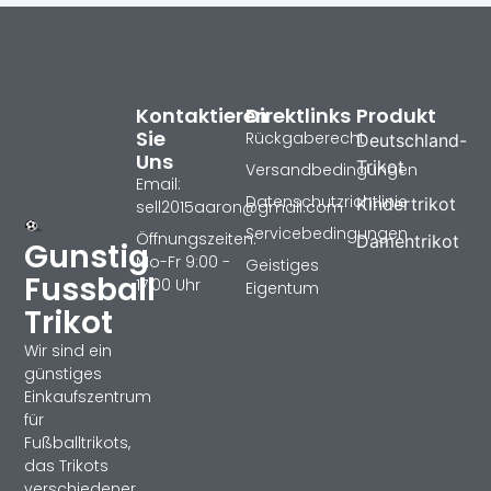
Kontaktieren
Direktlinks
Produkt
Sie
Rückgaberecht
Deutschland-
Uns
Trikot
Versandbedingungen
Email:
Datenschutzrichtlinie
Kindertrikot
sell2015aaron@gmail.com
Servicebedingungen
Öffnungszeiten:
Damentrikot
Gunstig
Mo-Fr 9:00 -
Geistiges
Fussball
17:00 Uhr
Eigentum
Trikot
Wir sind ein
günstiges
Einkaufszentrum
für
Fußballtrikots,
das Trikots
verschiedener