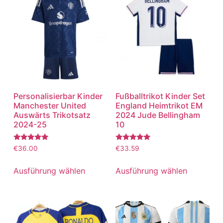
Personalisierbar Kinder
Fußballtrikot Kinder Set
Manchester United
England Heimtrikot EM
Auswärts Trikotsatz
2024 Jude Bellingham
2024-25
10
Bewertet
Bewertet
€
36.00
€
33.59
mit
mit
5.00
5.00
von 5
von 5
Ausführung wählen
Ausführung wählen