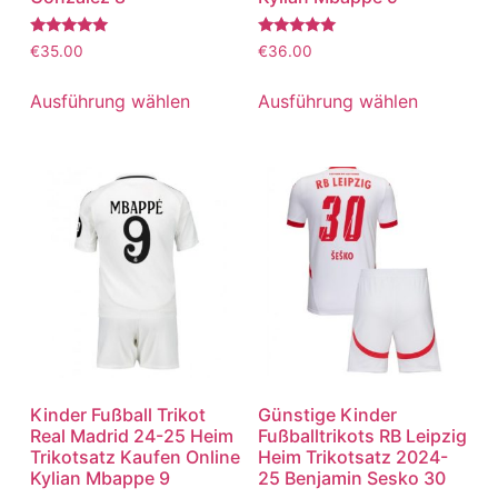
Bewertet
Bewertet
€
35.00
€
36.00
mit
mit
5.00
5.00
von 5
von 5
Ausführung wählen
Ausführung wählen
Kinder Fußball Trikot
Günstige Kinder
Real Madrid 24-25 Heim
Fußballtrikots RB Leipzig
Trikotsatz Kaufen Online
Heim Trikotsatz 2024-
Kylian Mbappe 9
25 Benjamin Sesko 30