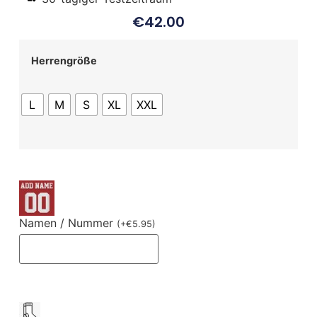
€
42.00
Herrengröße
L
M
S
XL
XXL
Namen / Nummer
(
+
€
5.95
)