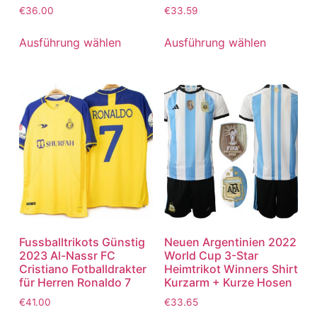
Bewertet
Bewertet
€
36.00
€
33.59
mit
mit
5.00
5.00
von 5
von 5
Ausführung wählen
Ausführung wählen
Fussballtrikots Günstig
Neuen Argentinien 2022
2023 Al-Nassr FC
World Cup 3-Star
Cristiano Fotballdrakter
Heimtrikot Winners Shirt
für Herren Ronaldo 7
Kurzarm + Kurze Hosen
€
41.00
€
33.65