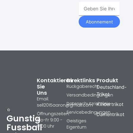
Abonnement
Kontaktieren
Direktlinks
Produkt
Sie
Rückgaberecht
Deutschland-
Uns
Trikot
Versandbedingungen
Email:
Datenschutzrichtlinie
Kindertrikot
sell2015aaron@gmail.com
Servicebedingungen
Öffnungszeiten:
Damentrikot
Gunstig
Mo-Fr 9:00 -
Geistiges
Fussball
17:00 Uhr
Eigentum