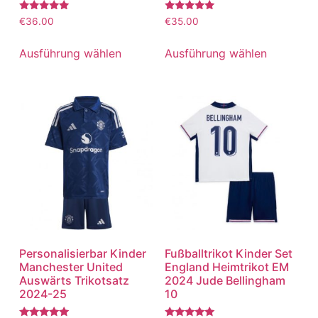
Bewertet
Bewertet
€
36.00
€
35.00
mit
mit
5.00
5.00
von 5
von 5
Ausführung wählen
Ausführung wählen
Personalisierbar Kinder
Fußballtrikot Kinder Set
Manchester United
England Heimtrikot EM
Auswärts Trikotsatz
2024 Jude Bellingham
2024-25
10