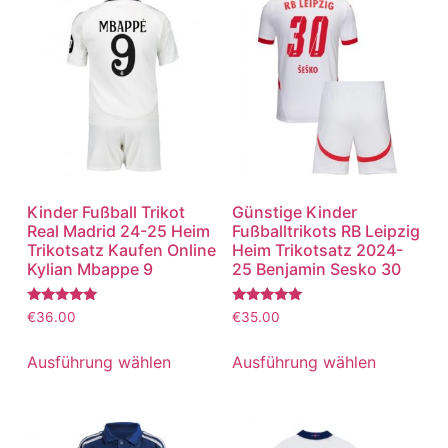
Kinder Fußball Trikot
Günstige Kinder
Real Madrid 24-25 Heim
Fußballtrikots RB Leipzig
Trikotsatz Kaufen Online
Heim Trikotsatz 2024-
Kylian Mbappe 9
25 Benjamin Sesko 30
Bewertet
Bewertet
€
36.00
€
35.00
mit
mit
5.00
5.00
von 5
von 5
Ausführung wählen
Ausführung wählen