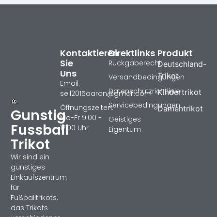
Kontaktieren
Direktlinks
Produkt
Sie
Rückgaberecht
Deutschland-
Uns
Trikot
Versandbedingungen
Email:
Datenschutzrichtlinie
Kindertrikot
sell2015aaron@gmail.com
Servicebedingungen
Öffnungszeiten:
Damentrikot
Gunstig
Mo-Fr 9:00 -
Geistiges
Fussball
17:00 Uhr
Eigentum
Trikot
Wir sind ein
günstiges
Einkaufszentrum
für
Fußballtrikots,
das Trikots