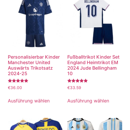
Personalisierbar Kinder
Fußballtrikot Kinder Set
Manchester United
England Heimtrikot EM
Auswärts Trikotsatz
2024 Jude Bellingham
2024-25
10
Bewertet
Bewertet
€
36.00
€
33.59
mit
mit
5.00
5.00
von 5
von 5
Ausführung wählen
Ausführung wählen