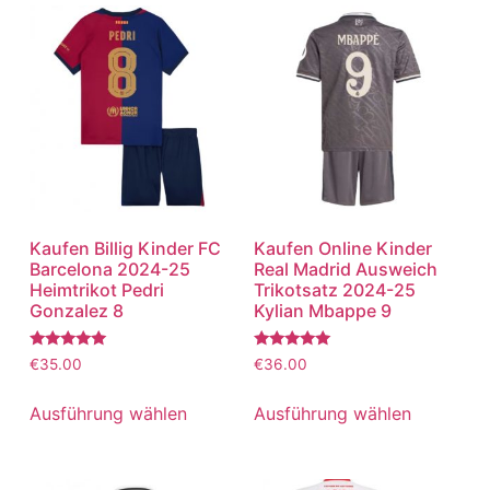
Kaufen Billig Kinder FC
Kaufen Online Kinder
Barcelona 2024-25
Real Madrid Ausweich
Heimtrikot Pedri
Trikotsatz 2024-25
Gonzalez 8
Kylian Mbappe 9
Bewertet
Bewertet
€
35.00
€
36.00
mit
mit
5.00
5.00
von 5
von 5
Ausführung wählen
Ausführung wählen