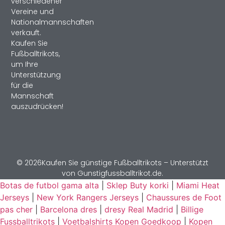
verschiedener
Vereine und
Nationalmannschaften
verkauft.
Kaufen Sie
Fußballtrikots,
um Ihre
Unterstützung
für die
Mannschaft
auszudrücken!
© 2026Kaufen Sie günstige Fußballtrikots – Unterstützt
von Gunstigfussballtrikot.de.
Botas de futbol gama alta
|
Sklep Buty korki
|
Miami Heat
Jerseys
|
New York Rangers Jerseys
|
Chaussures de Foot
pas cher
|
Barcelona dres
|
dresy Real Madrid
|
Billige
Fussballtrikots
|
Voetbalshirts Kopen Goedkoop
|
Kopen