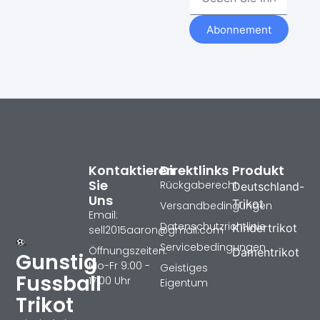
Abonnement
Kontaktieren
Direktlinks
Produkt
Sie
Rückgaberecht
Deutschland-
Uns
Trikot
Versandbedingungen
Email:
Datenschutzrichtlinie
Kindertrikot
sell2015aaron@gmail.com
Servicebedingungen
Öffnungszeiten:
Damentrikot
Gunstig
Mo-Fr 9:00 -
Geistiges
Fussball
17:00 Uhr
Eigentum
Trikot