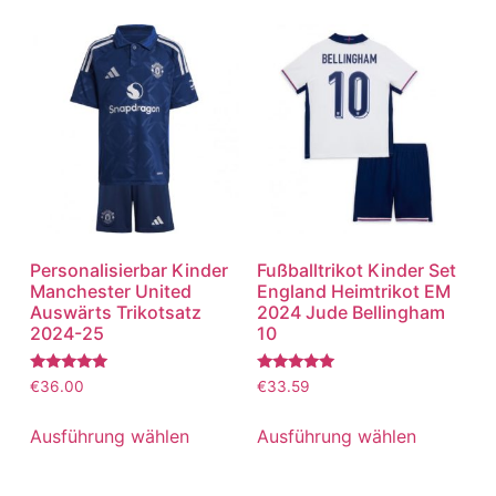
Personalisierbar Kinder
Fußballtrikot Kinder Set
Manchester United
England Heimtrikot EM
Auswärts Trikotsatz
2024 Jude Bellingham
2024-25
10
Bewertet
Bewertet
€
36.00
€
33.59
mit
mit
5.00
5.00
von 5
von 5
Ausführung wählen
Ausführung wählen