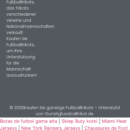
Fußballtrikots,
das Trikots
verschiedener
Vereine und
Nationalmannschaften
verkauft.
Kaufen Sie
Fußballtrikots,
um Ihre
Unterstützung
für die
Mannschaft
auszudrücken!
© 2026Kaufen Sie günstige Fußballtrikots – Unterstützt
von Gunstigfussballtrikot.de.
Botas de futbol gama alta
|
Sklep Buty korki
|
Miami Heat
Jerseys
|
New York Rangers Jerseys
|
Chaussures de Foot