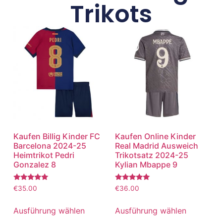
Trikots
Kaufen Billig Kinder FC
Kaufen Online Kinder
Barcelona 2024-25
Real Madrid Ausweich
Heimtrikot Pedri
Trikotsatz 2024-25
Gonzalez 8
Kylian Mbappe 9
Bewertet
Bewertet
€
35.00
€
36.00
mit
mit
5.00
5.00
von 5
von 5
Ausführung wählen
Ausführung wählen