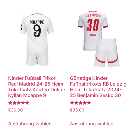
Kinder Fußball Trikot
Günstige Kinder
Real Madrid 24-25 Heim
Fußballtrikots RB Leipzig
Trikotsatz Kaufen Online
Heim Trikotsatz 2024-
Kylian Mbappe 9
25 Benjamin Sesko 30
Bewertet
Bewertet
€
36.00
€
35.00
mit
mit
5.00
5.00
von 5
von 5
Ausführung wählen
Ausführung wählen