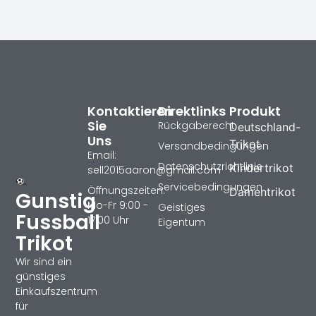
Kontaktieren
Direktlinks
Produkt
Sie
Rückgaberecht
Deutschland-
Uns
Trikot
Versandbedingungen
Email:
Datenschutzrichtlinie
Kindertrikot
sell2015aaron@gmail.com
Servicebedingungen
Öffnungszeiten:
Damentrikot
Gunstig
Mo-Fr 9:00 -
Geistiges
Fussball
17:00 Uhr
Eigentum
Trikot
Wir sind ein
günstiges
Einkaufszentrum
für