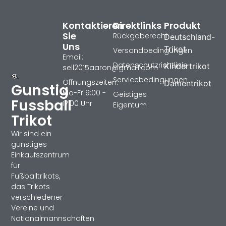
Kontaktieren
Direktlinks
Produkt
Sie
Rückgaberecht
Deutschland-
Uns
Trikot
Versandbedingungen
Email:
Datenschutzrichtlinie
Kindertrikot
sell2015aaron@gmail.com
Servicebedingungen
Öffnungszeiten:
Damentrikot
Gunstig
Mo-Fr 9:00 -
Geistiges
Fussball
17:00 Uhr
Eigentum
Trikot
Wir sind ein
günstiges
Einkaufszentrum
für
Fußballtrikots,
das Trikots
verschiedener
Vereine und
Nationalmannschaften