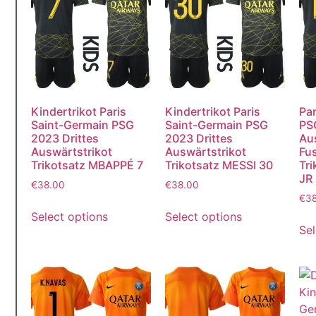
Kindertrikot Paris
Kindertrikot Paris
Par
Saint-Germain PSG
Saint-Germain PSG
PS
2023 Drittes
2023 Drittes
Au
Auswärtstrikot
Auswärtstrikot
Fus
Trikotsatz MBAPPÉ 7
Trikotsatz MESSI 30
Tr
JR
€
38.00
€
38.00
€
3
Select options
Select options
Sel