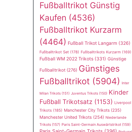
Fußballtrikot Günstig
Kaufen
(4536)
Fußballtrikot Kurzarm
(4464)
Fußball Trikot Langarm
(326)
Fußballtrikot Set
(178)
Fußballtrikots Kurzarm
(169)
Fußball WM 2022 Trikots
(331)
Günstige
Günstiges
Fußballtrikot
(276)
Fußballtrikot
(5904)
Inter
Kinder
Milan Trikots
(151)
Juventus Trikots
(150)
Fußball Trikotsatz
(1153)
Liverpool
Manchester City Trikots
(235)
Trikots
(185)
Manchester United Trikots
(254)
Niederlande
Trikots
(157)
Paris Saint-Germain Auswärtstrikot
(159)
Paris Saint-Germain Trikots
(396)
Portugal