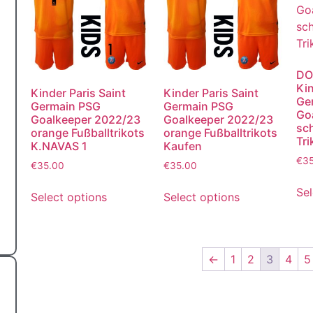
DO
Kin
Kinder Paris Saint
Kinder Paris Saint
Ge
Germain PSG
Germain PSG
Go
Goalkeeper 2022/23
Goalkeeper 2022/23
sc
orange Fußballtrikots
orange Fußballtrikots
Tri
K.NAVAS 1
Kaufen
€
3
€
35.00
€
35.00
Sel
Select options
Select options
←
1
2
3
4
5