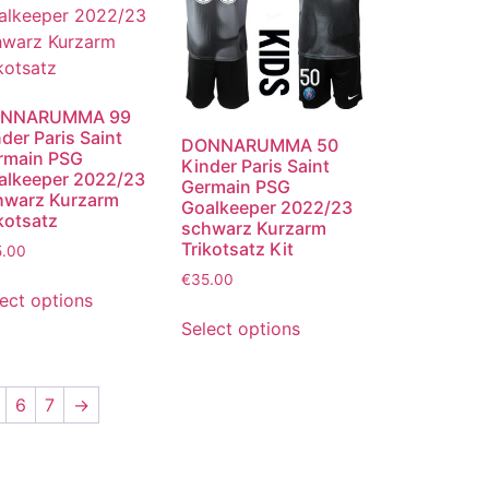
NNARUMMA 99
der Paris Saint
DONNARUMMA 50
rmain PSG
Kinder Paris Saint
alkeeper 2022/23
Germain PSG
hwarz Kurzarm
Goalkeeper 2022/23
kotsatz
schwarz Kurzarm
Trikotsatz Kit
5.00
€
35.00
ect options
Select options
6
7
→