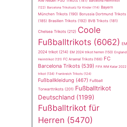
Alle Neuen PSG Trikots
(181)
Barcelona Heimtrikot
Bayern
(122)
Barcelona Trikotsatz für Kinder
(114)
München Trikots
(190)
Borussia Dortmund Trikots
(185)
Brasilien Trikots
(192)
BVB Trikots
(181)
Coole
Chelsea Trikots
(212)
Fußballtrikots
(6062)
E
2024 trikot
(214)
EM 2024 trikot herren
(150)
England
FC
FC Arsenal Trikots
(166)
Heimtrikot
(131)
Barcelona Trikots
(539)
FIFA WM Katar 2022
trikot
(134)
Frankreich Trikots
(124)
Fußballkleidung
(467)
Fußball
Fußballtrikot
Torwarttrikots
(201)
Deutschland
(1199)
Fußballtrikot für
Herren
(5470)