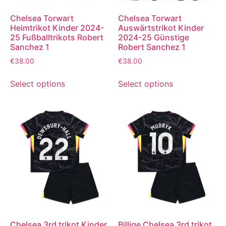
Chelsea Torwart
Chelsea Torwart
Heimtrikot Kinder 2024-
Auswärtstrikot Kinder
25 Fußballtrikots Robert
2024-25 Günstige
Sanchez 1
Robert Sanchez 1
€
38.00
€
38.00
Select options
Select options
Chelsea 3rd trikot Kinder
Billige Chelsea 3rd trikot