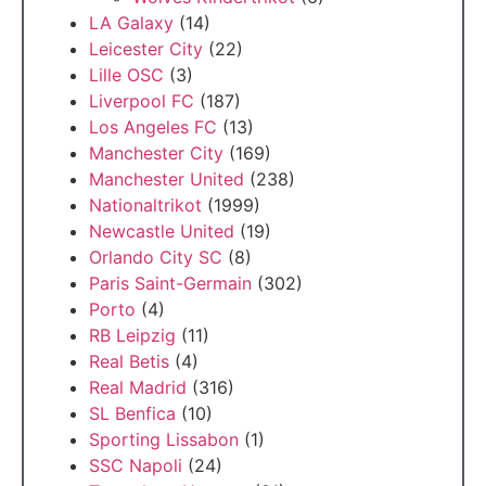
LA Galaxy
(14)
Leicester City
(22)
Lille OSC
(3)
Liverpool FC
(187)
Los Angeles FC
(13)
Manchester City
(169)
Manchester United
(238)
Nationaltrikot
(1999)
Newcastle United
(19)
Orlando City SC
(8)
Paris Saint-Germain
(302)
Porto
(4)
RB Leipzig
(11)
Real Betis
(4)
Real Madrid
(316)
SL Benfica
(10)
Sporting Lissabon
(1)
SSC Napoli
(24)