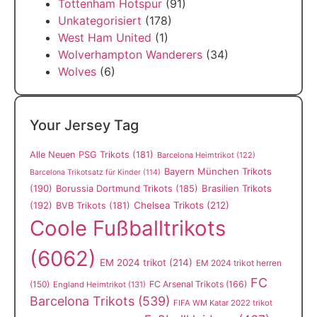
Tottenham Hotspur
(91)
Unkategorisiert
(178)
West Ham United
(1)
Wolverhampton Wanderers
(34)
Wolves
(6)
Your Jersey Tag
Alle Neuen PSG Trikots
(181)
Barcelona Heimtrikot
(122)
Bayern München Trikots
Barcelona Trikotsatz für Kinder
(114)
(190)
Borussia Dortmund Trikots
(185)
Brasilien Trikots
(192)
Chelsea Trikots
(212)
BVB Trikots
(181)
Coole Fußballtrikots
(6062)
EM 2024 trikot
(214)
EM 2024 trikot herren
FC
(150)
FC Arsenal Trikots
(166)
England Heimtrikot
(131)
Barcelona Trikots
(539)
FIFA WM Katar 2022 trikot