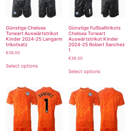
Günstige Chelsea
Günstige Fußballtrikots
Torwart Auswärtstrikot
Chelsea Torwart
Kinder 2024-25 Langarm
Auswärtstrikot Kinder
trikotsatz
2024-25 Robert Sanchez
1
€
38.00
€
36.00
Select options
Select options