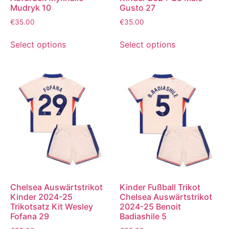
Mudryk 10
Gusto 27
€
35.00
€
35.00
Select options
Select options
Chelsea Auswärtstrikot
Kinder Fußball Trikot
Kinder 2024-25
Chelsea Auswärtstrikot
Trikotsatz Kit Wesley
2024-25 Benoit
Fofana 29
Badiashile 5