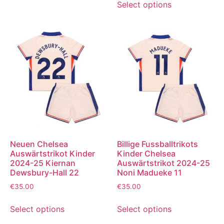
Select options
Neuen Chelsea
Billige Fussballtrikots
Auswärtstrikot Kinder
Kinder Chelsea
2024-25 Kiernan
Auswärtstrikot 2024-25
Dewsbury-Hall 22
Noni Madueke 11
€
35.00
€
35.00
Select options
Select options