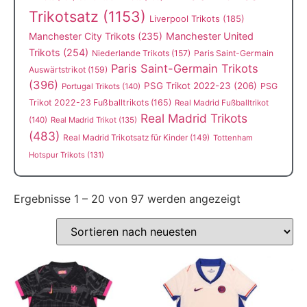
Trikotsatz
(1153)
Liverpool Trikots
(185)
Manchester City Trikots
(235)
Manchester United
Trikots
(254)
Niederlande Trikots
(157)
Paris Saint-Germain
Paris Saint-Germain Trikots
Auswärtstrikot
(159)
(396)
PSG Trikot 2022-23
(206)
PSG
Portugal Trikots
(140)
Trikot 2022-23 Fußballtrikots
(165)
Real Madrid Fußballtrikot
Real Madrid Trikots
(140)
Real Madrid Trikot
(135)
(483)
Real Madrid Trikotsatz für Kinder
(149)
Tottenham
Hotspur Trikots
(131)
Ergebnisse 1 – 20 von 97 werden angezeigt