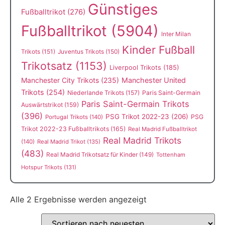
Günstiges
Fußballtrikot
(276)
Fußballtrikot
(5904)
Inter Milan
Kinder Fußball
Trikots
(151)
Juventus Trikots
(150)
Trikotsatz
(1153)
Liverpool Trikots
(185)
Manchester City Trikots
(235)
Manchester United
Trikots
(254)
Niederlande Trikots
(157)
Paris Saint-Germain
Paris Saint-Germain Trikots
Auswärtstrikot
(159)
(396)
PSG Trikot 2022-23
(206)
PSG
Portugal Trikots
(140)
Trikot 2022-23 Fußballtrikots
(165)
Real Madrid Fußballtrikot
Real Madrid Trikots
(140)
Real Madrid Trikot
(135)
(483)
Real Madrid Trikotsatz für Kinder
(149)
Tottenham
Hotspur Trikots
(131)
Alle 2 Ergebnisse werden angezeigt