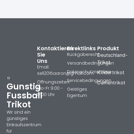
Kontaktieren
Direktlinks
Produkt
Sie
Rückgaberecht
Deutschland-
Uns
Trikot
Versandbedingungen
Email:
Datenschutzrichtlinie
Kindertrikot
sell2015aaron@gmail.com
Servicebedingungen
Öffnungszeiten:
Damentrikot
Gunstig
Mo-Fr 9:00 -
Geistiges
Fussball
17:00 Uhr
Eigentum
Trikot
Wir sind ein
günstiges
Einkaufszentrum
für