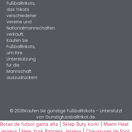
Fußballtrikots,
das Trikots
verschiedener
Vereine und
Nationalmannschaften
verkauft.
Kaufen Sie
Fußballtrikots,
um Ihre
Unterstützung
für die
Mannschaft
auszudrücken!
© 2026Kaufen Sie günstige Fußballtrikots – Unterstützt
von Gunstigfussballtrikot.de.
Botas de futbol gama alta
|
Sklep Buty korki
|
Miami Heat
Jerseys
|
New York Rangers Jerseys
|
Chaussures de Foot