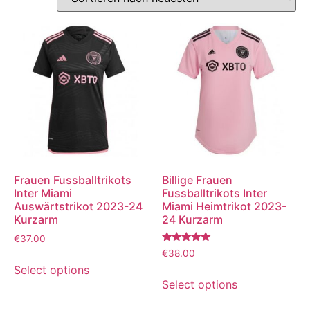
Frauen Fussballtrikots
Billige Frauen
Inter Miami
Fussballtrikots Inter
Auswärtstrikot 2023-24
Miami Heimtrikot 2023-
Kurzarm
24 Kurzarm
€
37.00
Bewertet
€
38.00
mit
Select options
5.00
von 5
Select options